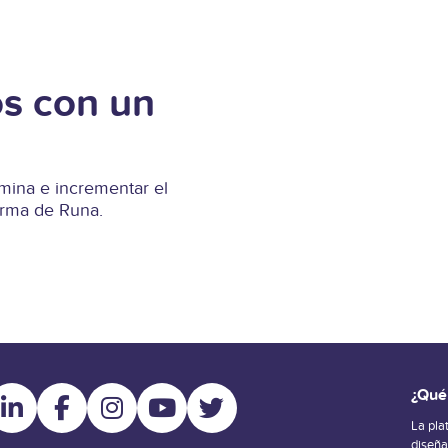
s con un
ina e incrementar el
forma de Runa.
¿Qué
La pla
diseñ