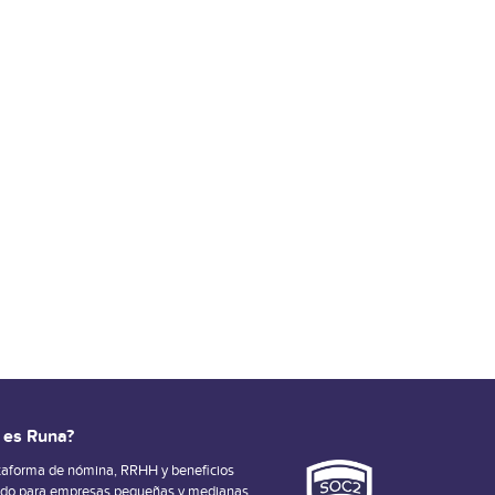
 es Runa?
taforma de nómina, RRHH y beneficios
ado para empresas pequeñas y medianas