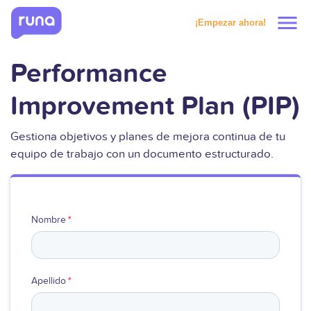
menu
¡Empezar ahora!
Performance
Productos
Improvement Plan (PIP)
Soluciones
Gestiona objetivos y planes de mejora continua de tu
Precios
equipo de trabajo con un documento estructurado.
Clientes
Nombre
*
Recursos
Apellido
*
Solicitar prueba