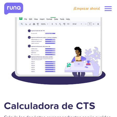
menu
¡Empezar ahora!
Productos
Soluciones
Precios
Clientes
Recursos
Calculadora de CTS
Solicitar prueba