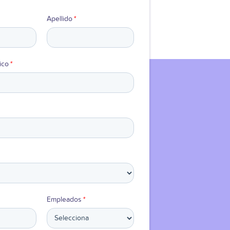
Apellido
*
ico
*
Empleados
*