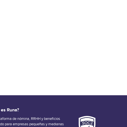
 es Runa?
taforma de nómina, RRHH y beneficios
ado para empresas pequeñas y medianas