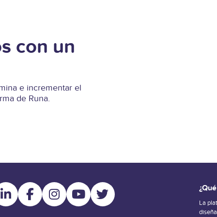
s con un
ina e incrementar el
forma de Runa.
¿Qué
La pla
diseñ