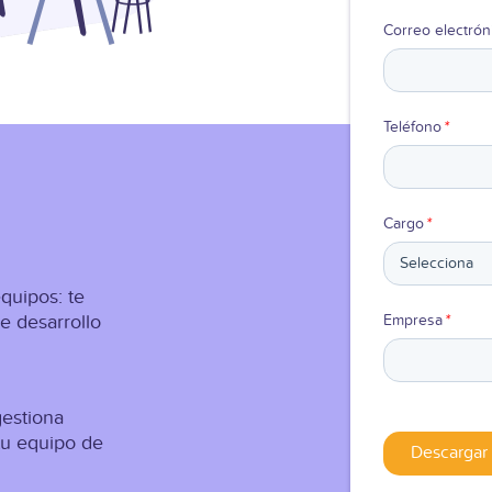
Correo electrón
Teléfono
*
Cargo
*
quipos: t
e
de desarrollo
Empresa
*
g
estiona
tu equipo de