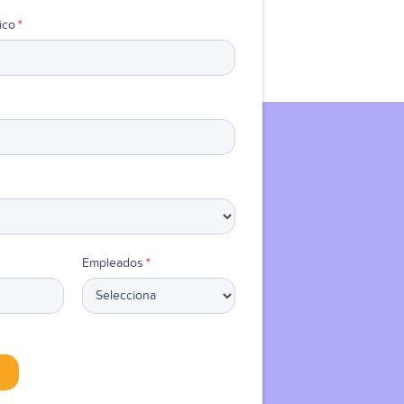
ico
*
Empleados
*