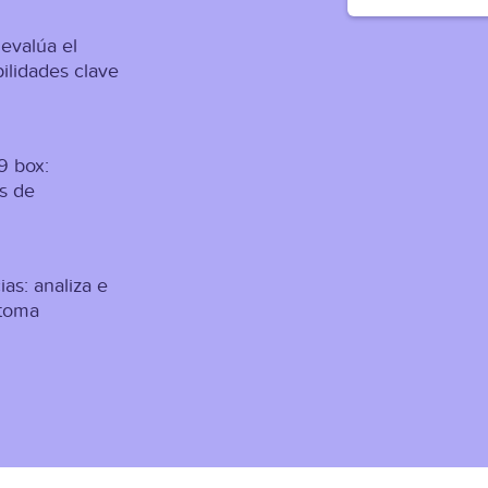
 e
valúa el
ilidades clave
9 box:
es de
as: analiza e
 toma