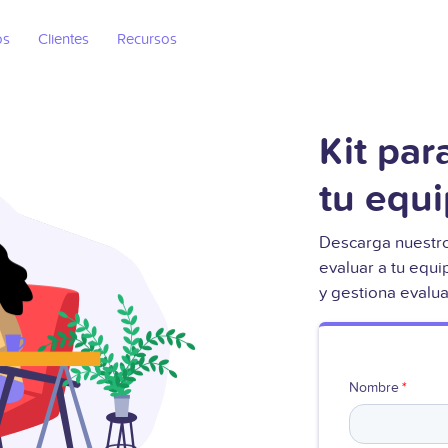
os
Clientes
Recursos
Kit par
tu equ
Descarga nuestro
evaluar a tu equi
y gestiona evalu
Nombre
*