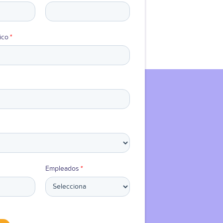
ico
*
Empleados
*