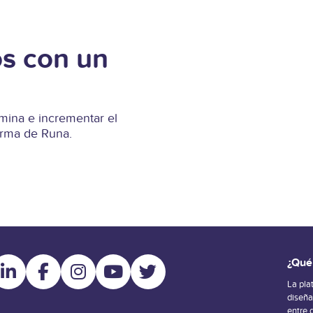
s con un
ina e incrementar el
forma de Runa.
¿Qué
La pla
diseñ
entre 