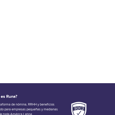
 es Runa?
taforma de nómina, RRHH y beneficios
ado para empresas pequeñas y medianas
de toda América Latina.