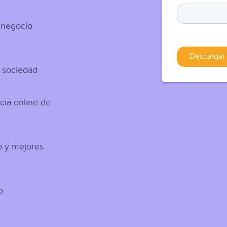
 negocio
a sociedad
cia online de
o y mejores
o