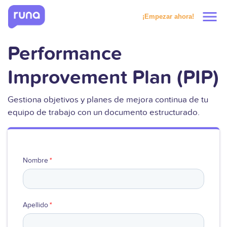
menu
¡Empezar ahora!
Performance
Productos
Improvement Plan (PIP)
Soluciones
Gestiona objetivos y planes de mejora continua de tu
Precios
equipo de trabajo con un documento estructurado.
Clientes
Nombre
*
Recursos
Apellido
*
Solicitar prueba