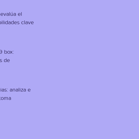
 e
valúa el
ilidades clave
9 box:
es de
as: analiza e
 toma