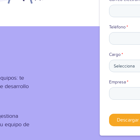
Teléfono
*
Cargo
*
quipos: t
e
Empresa
*
de desarrollo
g
estiona
tu equipo de