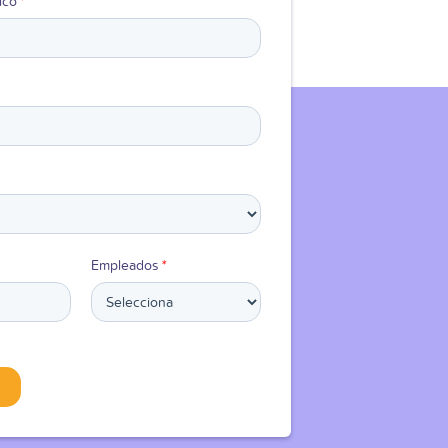
ico
*
Empleados
*