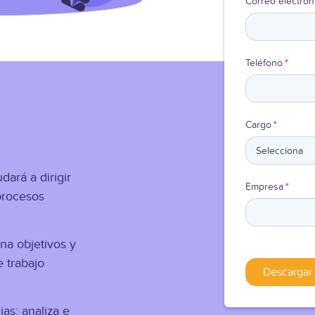
Correo electrón
Teléfono
*
Cargo
*
dará a dirigir
Empresa
*
 procesos
na objetivos y
 trabajo
as: analiza e