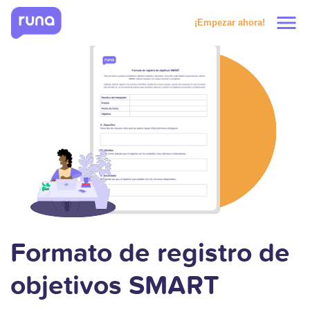
menu
¡Empezar ahora!
Productos
Soluciones
Precios
Clientes
Recursos
Formato de registro de
objetivos SMART
Solicitar prueba