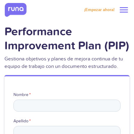
menu
¡Empezar ahora!
Performance
Productos
Improvement Plan (PIP)
Soluciones
Gestiona objetivos y planes de mejora continua de tu
Precios
equipo de trabajo con un documento estructurado.
Clientes
Nombre
*
Recursos
Apellido
*
Solicitar prueba