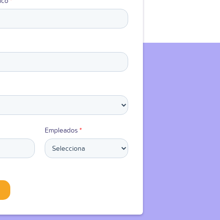
ico
*
Empleados
*