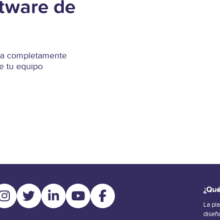
ftware de
Runa completamente
e tu equipo
¿Qué
La pl
diseñ