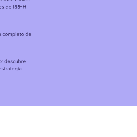
eres de RRHH
a completo de
ajo: descubre
estrategia