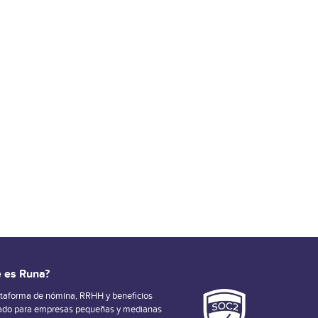
 es Runa?
ataforma de nómina, RRHH y beneficios
ado para empresas pequeñas y medianas