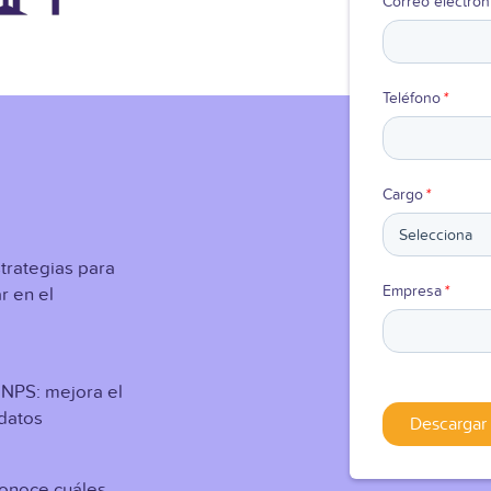
Correo electrón
Teléfono
*
Cargo
*
trategias para
Empresa
*
r en el
NPS: mejora el
 datos
Conoce cuáles