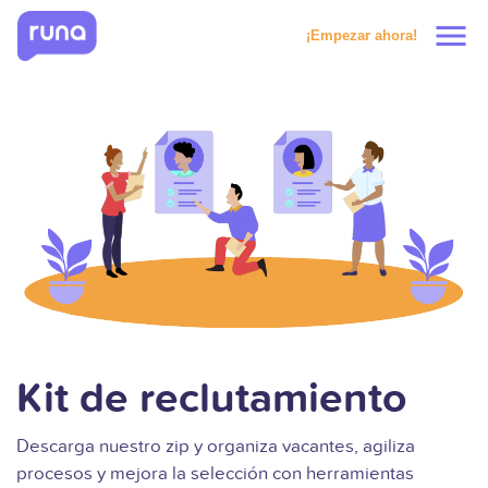
menu
¡Empezar ahora!
Productos
Soluciones
Precios
Clientes
Recursos
Kit de reclutamiento
Descarga nuestro zip y organiza vacantes, agiliza
Solicitar prueba
procesos y mejora la selección con herramientas