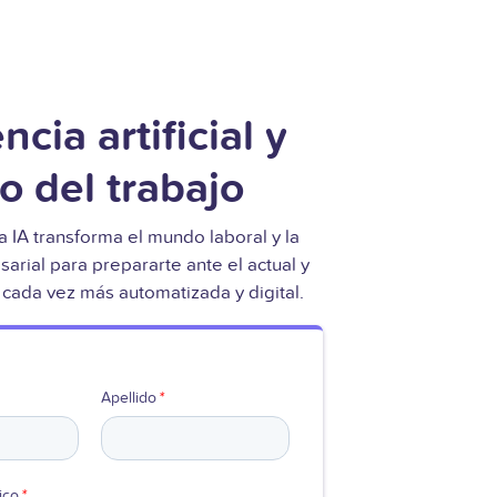
ratuitas que te ayudará a diseñar un área de RRHH que funcione bien en tu empresa.
Centraliza la comunicación interna a través de mensajes multicanal, newsletters y métricas.
Utilice plantillas gratuitas que le ayudarán a gestionar el ciclo de vida de los empleados de principio a fin.
Gestiona perfil
ncia artificial y
ro del trabajo
 IA transforma el mundo laboral y la
arial para prepararte ante el actual y
 cada vez más automatizada y digital.
Apellido
*
ico
*