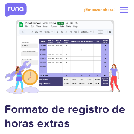
menu
¡Empezar ahora!
Productos
Soluciones
Precios
Clientes
Recursos
Formato de registro de
horas extras
Solicitar prueba