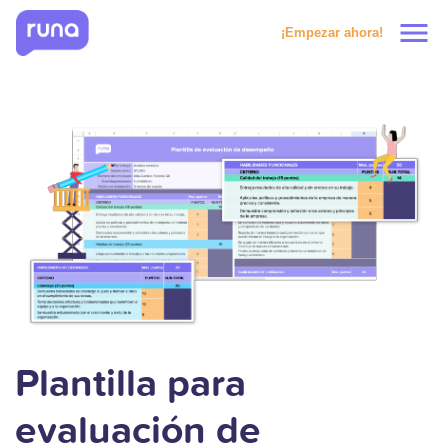
menu
¡Empezar ahora!
Productos
Soluciones
Precios
Clientes
Recursos
Plantilla para
evaluación de
Solicitar prueba