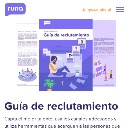
menu
¡Empezar ahora!
Productos
Soluciones
Precios
Clientes
Recursos
Guía de reclutamiento
Capta el mejor talento, usa los canales adecuados y
Solicitar prueba
utiliza herramientas que acerquen a las personas que