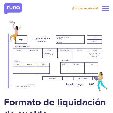
menu
¡Empezar ahora!
Productos
Soluciones
Precios
Clientes
Recursos
Formato de liquidación
Solicitar prueba