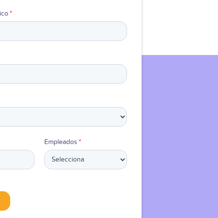
ico
*
Empleados
*