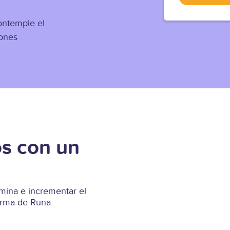
ontemple el
iones
s con un
ina e incrementar el
forma de Runa.