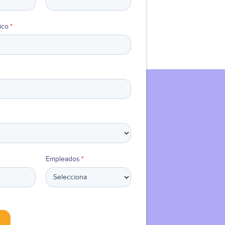
ico
*
Empleados
*