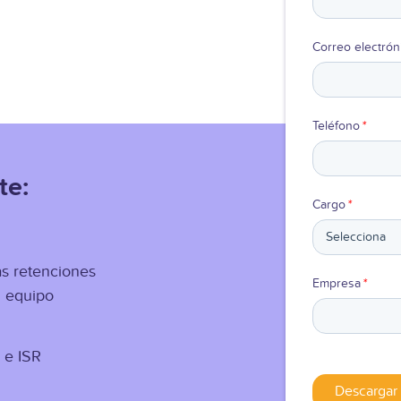
Correo electrón
Teléfono
*
te:
Cargo
*
as retenciones
Empresa
*
u equipo
 e ISR