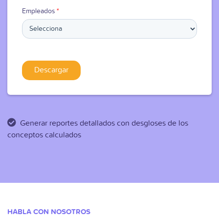
Esta calculadora te permitirá:
Empleados
*
Calcular indemnización por despido
Calcular prima de antigüedad, vacaciones pendientes,
aguinaldo, prima vacacional y beneficios adicionales según
conceptos legales
Generar reportes detallados con desgloses de los
conceptos calculados
HABLA CON NOSOTROS