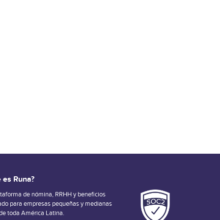
 es Runa?
ataforma de nómina, RRHH y beneficios
ado para empresas pequeñas y medianas
 de toda América Latina.