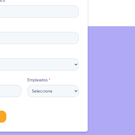
ico
*
Empleados
*