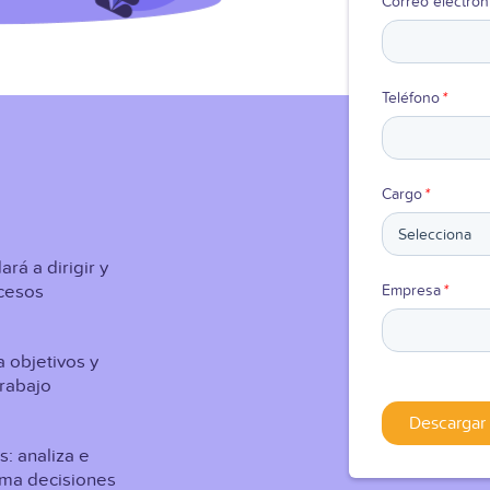
Correo electrón
Teléfono
*
Cargo
*
rá a dirigir y
ocesos
Empresa
*
 objetivos y
trabajo
s: analiza e
oma decisiones