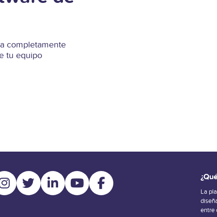
Runa completamente
e tu equipo
¿Qué
La pl
diseñ
entre