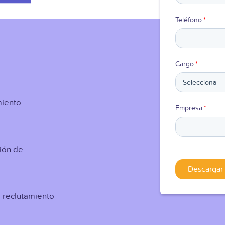
Teléfono
*
Cargo
*
miento
Empresa
*
ión de
 reclutamiento