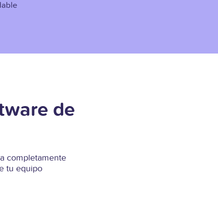
dable
ftware de
Runa completamente
e tu equipo